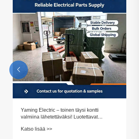

Yaming Electric – toinen täysi kontti
valmiina lähetettäväksi! Luotettavat
ohjauskomponentit, aina varastossa, aina
Katso lisää >>
ajallaan