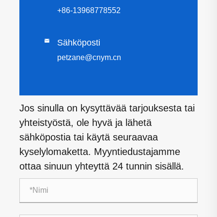
+86-13968778552

Sähköposti
petzane@cnym.cn
Jos sinulla on kysyttävää tarjouksesta tai
yhteistyöstä, ole hyvä ja lähetä
sähköpostia tai käytä seuraavaa
kyselylomaketta. Myyntiedustajamme
ottaa sinuun yhteyttä 24 tunnin sisällä.