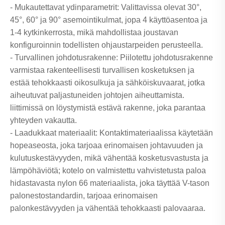
- Mukautettavat ydinparametrit: Valittavissa olevat 30°,
45°, 60° ja 90° asemointikulmat, jopa 4 käyttöasentoa ja
1-4 kytkinkerrosta, mikä mahdollistaa joustavan
konfiguroinnin todellisten ohjaustarpeiden perusteella.
- Turvallinen johdotusrakenne: Piilotettu johdotusrakenne
varmistaa rakenteellisesti turvallisen kosketuksen ja
estää tehokkaasti oikosulkuja ja sähköiskuvaarat, jotka
aiheutuvat paljastuneiden johtojen aiheuttamista.
liittimissä on löystymistä estävä rakenne, joka parantaa
yhteyden vakautta.
- Laadukkaat materiaalit: Kontaktimateriaalissa käytetään
hopeaseosta, joka tarjoaa erinomaisen johtavuuden ja
kulutuskestävyyden, mikä vähentää kosketusvastusta ja
lämpöhäviötä; kotelo on valmistettu vahvistetusta paloa
hidastavasta nylon 66 materiaalista, joka täyttää V-tason
palonestostandardin, tarjoaa erinomaisen
palonkestävyyden ja vähentää tehokkaasti palovaaraa.