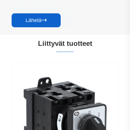
Lähetä

Liittyvät tuotteet