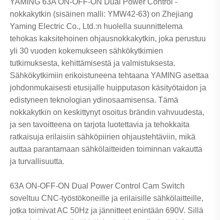
YAMING 63A ON-OFF-ON Dual Power Control -
nokkakytkin (sisäinen malli: YMW42-63) on Zhejiang
Yaming Electric Co., Ltd.:n huolella suunnittelema
tehokas kaksitehoinen ohjausnokkakytkin, joka perustuu
yli 30 vuoden kokemukseen sähkökytkimien
tutkimuksesta, kehittämisestä ja valmistuksesta.
Sähkökytkimiin erikoistuneena tehtaana YAMING asettaa
johdonmukaisesti etusijalle huipputason käsityötaidon ja
edistyneen teknologian ydinosaamisensa. Tämä
nokkakytkin on keskittynyt osoitus brändin vahvuudesta,
ja sen tavoitteena on tarjota luotettavia ja tehokkaita
ratkaisuja erilaisiin sähköpiirien ohjaustehtäviin, mikä
auttaa parantamaan sähkölaitteiden toiminnan vakautta
ja turvallisuutta.
63A ON-OFF-ON Dual Power Control Cam Switch
soveltuu CNC-työstökoneille ja erilaisille sähkölaitteille,
jotka toimivat AC 50Hz ja jännitteet enintään 690V. Sillä