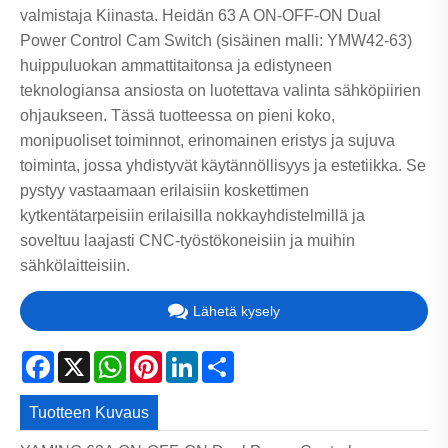
valmistaja Kiinasta. Heidän 63 A ON-OFF-ON Dual
Power Control Cam Switch (sisäinen malli: YMW42-63)
huippuluokan ammattitaitonsa ja edistyneen
teknologiansa ansiosta on luotettava valinta sähköpiirien
ohjaukseen. Tässä tuotteessa on pieni koko,
monipuoliset toiminnot, erinomainen eristys ja sujuva
toiminta, jossa yhdistyvät käytännöllisyys ja estetiikka. Se
pystyy vastaamaan erilaisiin koskettimen
kytkentätarpeisiin erilaisilla nokkayhdistelmillä ja
soveltuu laajasti CNC-työstökoneisiin ja muihin
sähkölaitteisiin.
Lähetä kysely
Facebook
X
WhatsApp
Pinterest
LinkedIn
Share
Tuotteen Kuvaus