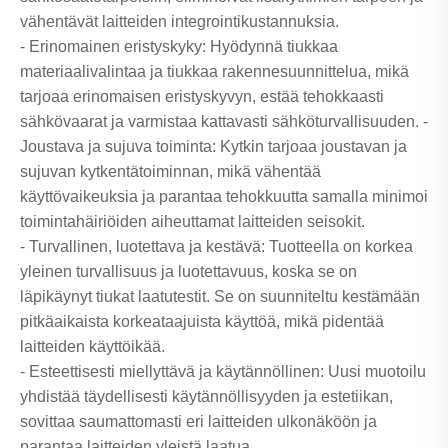
vähentävät laitteiden integrointikustannuksia.
- Erinomainen eristyskyky: Hyödynnä tiukkaa
materiaalivalintaa ja tiukkaa rakennesuunnittelua, mikä
tarjoaa erinomaisen eristyskyvyn, estää tehokkaasti
sähkövaarat ja varmistaa kattavasti sähköturvallisuuden. -
Joustava ja sujuva toiminta: Kytkin tarjoaa joustavan ja
sujuvan kytkentätoiminnan, mikä vähentää
käyttövaikeuksia ja parantaa tehokkuutta samalla minimoi
toimintahäiriöiden aiheuttamat laitteiden seisokit.
- Turvallinen, luotettava ja kestävä: Tuotteella on korkea
yleinen turvallisuus ja luotettavuus, koska se on
läpikäynyt tiukat laatutestit. Se on suunniteltu kestämään
pitkäaikaista korkeataajuista käyttöä, mikä pidentää
laitteiden käyttöikää.
- Esteettisesti miellyttävä ja käytännöllinen: Uusi muotoilu
yhdistää täydellisesti käytännöllisyyden ja estetiikan,
sovittaa saumattomasti eri laitteiden ulkonäköön ja
parantaa laitteiden yleistä laatua.