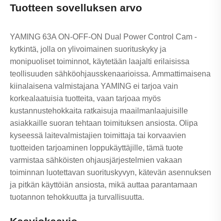
Tuotteen sovelluksen arvo
YAMING 63A ON-OFF-ON Dual Power Control Cam -
kytkintä, jolla on ylivoimainen suorituskyky ja
monipuoliset toiminnot, käytetään laajalti erilaisissa
teollisuuden sähköohjausskenaarioissa. Ammattimaisena
kiinalaisena valmistajana YAMING ei tarjoa vain
korkealaatuisia tuotteita, vaan tarjoaa myös
kustannustehokkaita ratkaisuja maailmanlaajuisille
asiakkaille suoran tehtaan toimituksen ansiosta. Olipa
kyseessä laitevalmistajien toimittaja tai korvaavien
tuotteiden tarjoaminen loppukäyttäjille, tämä tuote
varmistaa sähköisten ohjausjärjestelmien vakaan
toiminnan luotettavan suorituskyvyn, kätevän asennuksen
ja pitkän käyttöiän ansiosta, mikä auttaa parantamaan
tuotannon tehokkuutta ja turvallisuutta.