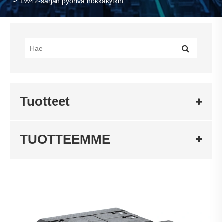
LW42-sarjan pyörivä nokkakytkin
Tuotteet
TUOTTEEMME