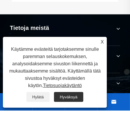
Tietoja meistä
X
Käytämme evästeitä tarjotaksemme sinulle
Tuotteet
paremman selauskokemuksen,
analysoidaksemme sivuston liikennettä ja
mukauttaaksemme sisältöä. Käyttämällä tätä
sivustoa hyväksyt evästeiden
Ota meihin yhteyttä
käytön.
Tietosuojakäytäntö
Hylätä
Hyväksyä




SEURAA MEITÄ