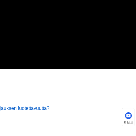
jauksen luotettavuutta?
E-Mail