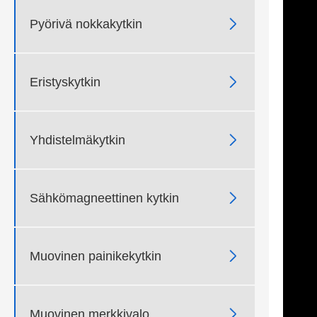

Pyörivä nokkakytkin

Eristyskytkin

Yhdistelmäkytkin

Sähkömagneettinen kytkin

Muovinen painikekytkin

Muovinen merkkivalo