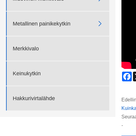

Metallinen painikekytkin
Merkkivalo
Keinukytkin
F
Hakkurivirtalähde
Edelli
Kuinka
Seuraa
-