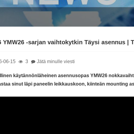
 YMW26 -sarjan vaihtokytkin Täysi asennus | T
6-06-15
3
Jätä minulle viesti
llinen käytännönläheinen asennusopas YMW26 nokkavaiht
staa sinut läpi paneelin leikkauskoon, kiinteän mou
nting as