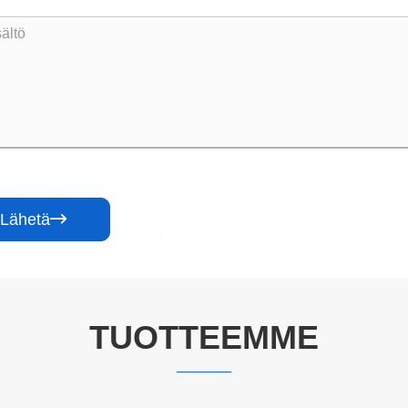
Lähetä

TUOTTEEMME