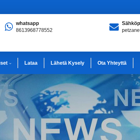
whatsapp
Sähköp
8613968778552
petzan
iset
Lataa
Lähetä Kysely
Ota Yhteyttä