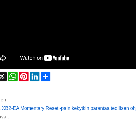
acebook
X
WhatsApp
Pinterest
LinkedIn
Share
nen :
 XB2-EA Momentary Reset -painikekytkin parantaa teollisen oh
va :