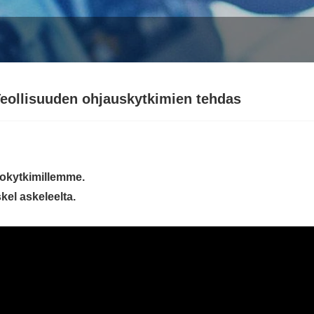
eollisuuden ohjauskytkimien tehdas
okytkimillemme.
kel askeleelta.