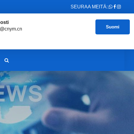
SEURAA MEITÄ:
osti
Suomi
e@cnym.cn