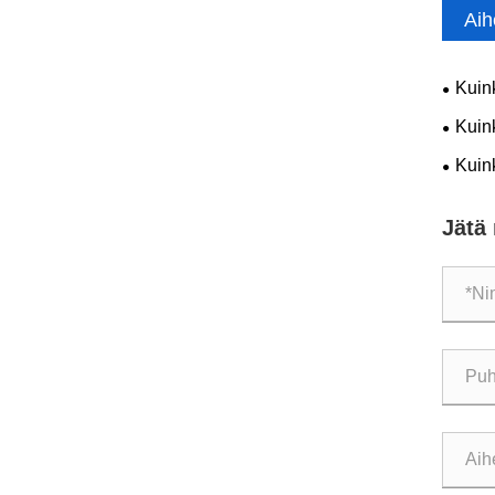
Aih
Kuin
teolli
Kuin
teollis
Kuin
luotet
Jätä 