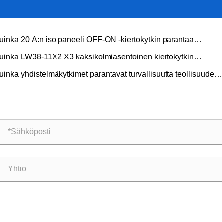
uinka 20 A:n iso paneeli OFF-ON -kiertokytkin parantaa
auspaneelin turvallisuutta ja suorituskykyä?
uinka LW38-11X2 X3 kaksikolmiasentoinen kiertokytkin
antaa ohjauksen tehokkuutta?
uinka yhdistelmäkytkimet parantavat turvallisuutta teollisuuden
köisissä ohjausjärjestelmissä?