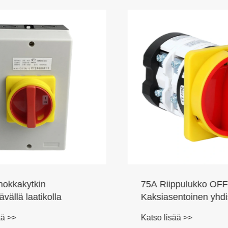
nokkakytkin
75A Riippulukko OFF
vällä laatikolla
Kaksiasentoinen yhdi
pyörivä nokkakytkin
ä >>
Katso lisää >>