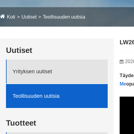
Koti
Uutiset
Teollisuuden uutisia
LW26
Uutiset
202
Yrityksen uutiset
Täyde
Me
opa
Teollisuuden uutisia
Tuotteet