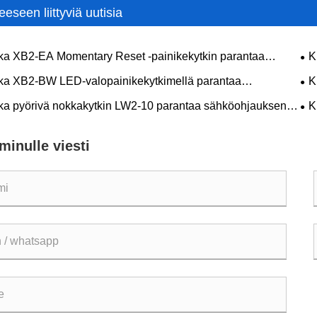
eeseen liittyviä uutisia
ka XB2-EA Momentary Reset -painikekytkin parantaa
K
sen ohjauksen luotettavuutta?
ohj
ka XB2-BW LED-valopainikekytkimellä parantaa
K
uuden ohjauksen luotettavuutta ja käyttäjien turvallisuutta?
par
ka pyörivä nokkakytkin LW2-10 parantaa sähköohjauksen
K
tavuutta?
säh
minulle viesti