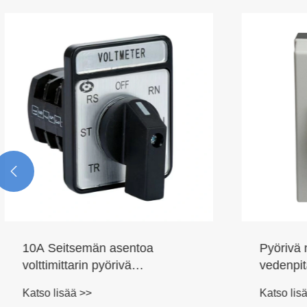

10A Seitsemän asentoa
Pyörivä 
volttimittarin pyörivä
vedenpitä
nokkakytkin
Katso lisää >>
Katso lisä