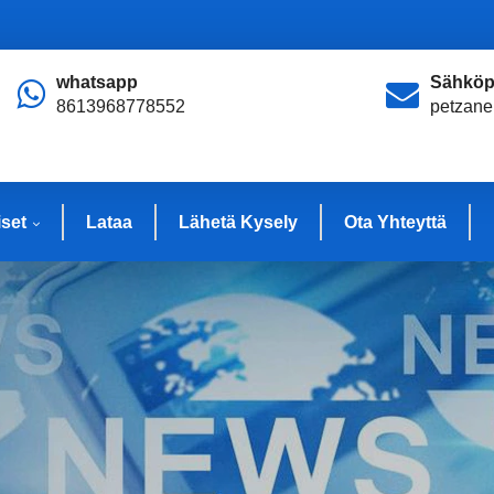
whatsapp
Sähköp
8613968778552
petzan
iset
Lataa
Lähetä Kysely
Ota Yhteyttä