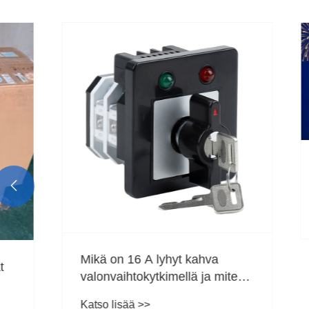
Yaming El
uutta vuo

Katso lisä
Mikä on 16 A lyhyt kahva
valonvaihtokytkimellä ja miten
se toimii
Katso lisää >>