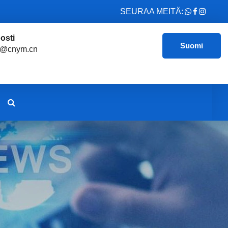
SEURAA MEITÄ:
osti
Suomi
e@cnym.cn