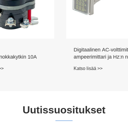
en AC-volttimittari,
16 mm musta metalli v
ttari ja Hz:n neliön
Katso lisää >>
tainen näyttövalo
ä >>
Uutissuositukset