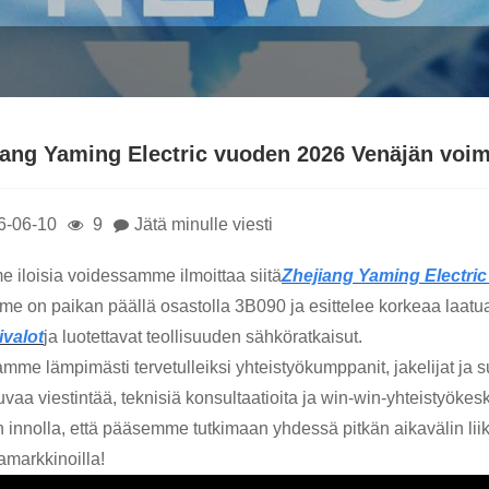
iang Yaming Electric vuoden 2026 Venäjän voi
6-06-10
9
Jätä minulle viesti
 iloisia voidessamme ilmoittaa siitä
Zhejiang Yaming Electric 
me on paikan päällä osastolla 3B090 ja esittelee korkeaa laa
valot
ja luotettavat teollisuuden sähköratkaisut.
amme lämpimästi tervetulleiksi yhteistyökumppanit, jakelijat j
uvaa viestintää, teknisiä konsultaatioita ja win-win-yhteistyökesk
 innolla, että pääsemme tutkimaan yhdessä pitkän aikavälin li
amarkkinoilla!