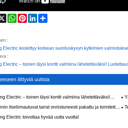
acebook
X
WhatsApp
Pinterest
LinkedIn
Share
nen :
 Electric keskittyy korkean suorituskyvyn kytkimien valmistukse
va :
 Electric – toinen täysi kontti valmiina lähetettäväksi! Luotetta
eeseen liittyviä uutisia
g Electric – toinen täysi kontti valmiina lähetettäväksi!
Y
tavat ohjauskomponentit, aina varastossa, aina ajallaan
val
nin itseliimautuvat tarrat onnistuneesti pakattu ja toimitettu,
T
tarjoavat laadukkaita tarraratkaisuja maailmanlaajuisesti
val
g Electric toivottaa hyvää uutta vuotta!