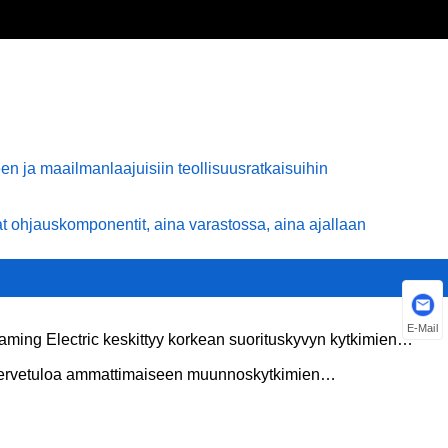
en ja maailmanlaajuisiin teollisuusratkaisuihin
vat ohjauskomponentit, aina varastossa, aina ajallaan
E-Mail
aming Electric keskittyy korkean suorituskyvyn kytkimien
mistukseen ja maailmanlaajuisiin teollisuusratkaisuihin
ervetuloa ammattimaiseen muunnoskytkimien
mistustehtaallemme Kiinaan!