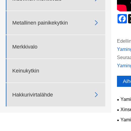
F

Metallinen painikekytkin
Edelli
Merkkivalo
Yaming
Seuraa
Yaming
Keinukytkin
Aih

Hakkurivirtalähde
Yamin
Luotet
Xinse
ja ne 
Yamin