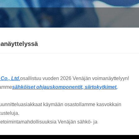
manäyttelyssä
Co., Ltd.
osallistuu vuoden 2026 Venäjän voimanäyttelyyn!
tuamme
sähköiset ohjauskomponentit
,
siirtokytkimet
,
a suunnitteluasiakkaat käymään osastollamme kasvokkain
usteluja.
iketoimintamahdollisuuksia Venäjän sähkö- ja