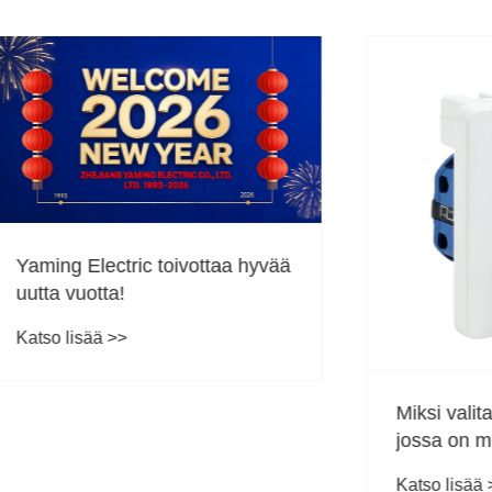
ectric toivottaa hyvää
tta!
ä >>
Miksi valita 20 A:n no
jossa on merkkivalo
raskaaseen sähköohj
Katso lisää >>