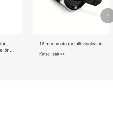

ipukytkin
XB2-BW LED-valopainikkeella
Katso lisää >>