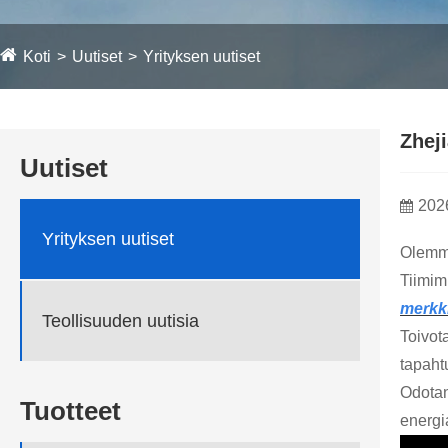
Koti
Uutiset
Yrityksen uutiset
Zhej
Uutiset
202
Yrityksen uutiset
Olemme
Tiimim
merkki
Teollisuuden uutisia
Toivot
tapaht
Odotan
Tuotteet
energi