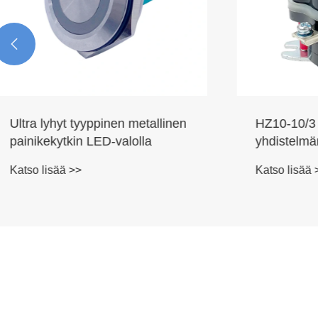

HZ10-10/3
Digitaalin
yhdistelmänokkakytkin 10A
ampeerimi
kolminker
Katso lisää >>
Katso lisä