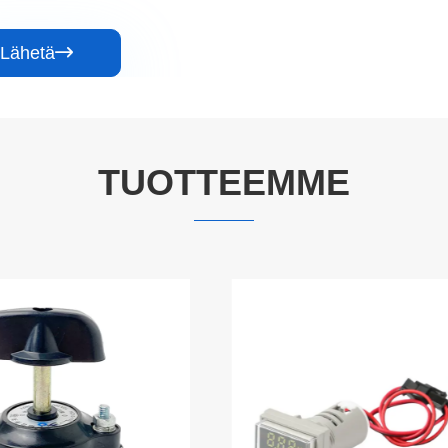
Lähetä

TUOTTEEMME