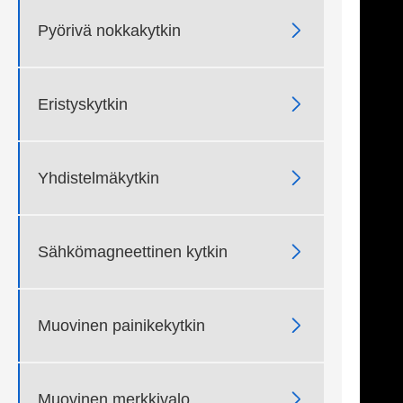

Pyörivä nokkakytkin

Eristyskytkin

Yhdistelmäkytkin

Sähkömagneettinen kytkin

Muovinen painikekytkin

Muovinen merkkivalo