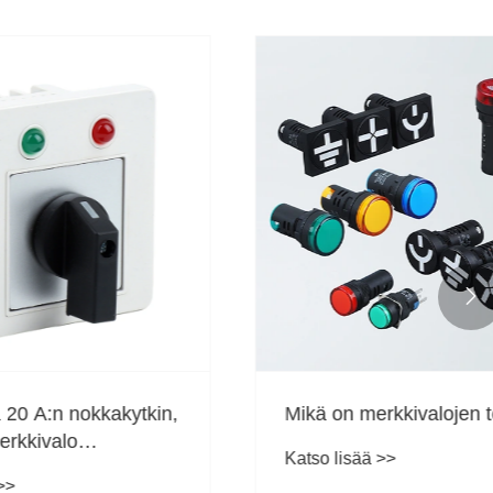

kkakytkin,
Mikä on merkkivalojen tehtävä?
Katso lisää >>
aukseen