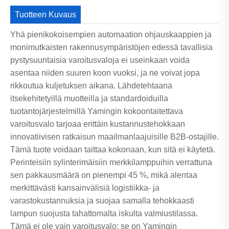
Tuotteen Kuvaus
Yhä pienikokoisempien automaation ohjauskaappien ja
monimutkaisten rakennusympäristöjen edessä tavallisia
pystysuuntaisia ​​varoitusvaloja ei useinkaan voida
asentaa niiden suuren koon vuoksi, ja ne voivat jopa
rikkoutua kuljetuksen aikana. Lähdetehtaana
itsekehitetyillä muotteilla ja standardoiduilla
tuotantojärjestelmillä Yamingin kokoontaitettava
varoitusvalo tarjoaa erittäin kustannustehokkaan
innovatiivisen ratkaisun maailmanlaajuisille B2B-ostajille.
Tämä tuote voidaan taittaa kokonaan, kun sitä ei käytetä.
Perinteisiin sylinterimäisiin merkkilamppuihin verrattuna
sen pakkausmäärä on pienempi 45 %, mikä alentaa
merkittävästi kansainvälisiä logistiikka- ja
varastokustannuksia ja suojaa samalla tehokkaasti
lampun suojusta tahattomalta iskulta valmiustilassa.
Tämä ei ole vain varoitusvalo; se on Yamingin