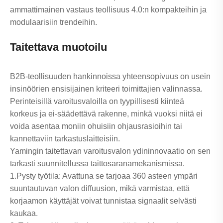
ammattimainen vastaus teollisuus 4.0:n kompakteihin ja
modulaarisiin trendeihin.
Taitettava muotoilu
B2B-teollisuuden hankinnoissa yhteensopivuus on usein
insinöörien ensisijainen kriteeri toimittajien valinnassa.
Perinteisillä varoitusvaloilla on tyypillisesti kiinteä
korkeus ja ei-säädettävä rakenne, minkä vuoksi niitä ei
voida asentaa moniin ohuisiin ohjausrasioihin tai
kannettaviin tarkastuslaitteisiin.
Yamingin taitettavan varoitusvalon ydininnovaatio on sen
tarkasti suunnitellussa taittosaranamekanismissa.
1.Pysty työtila: Avattuna se tarjoaa 360 asteen ympäri
suuntautuvan valon diffuusion, mikä varmistaa, että
korjaamon käyttäjät voivat tunnistaa signaalit selvästi
kaukaa.