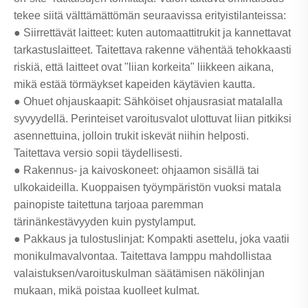
tekee siitä välttämättömän seuraavissa erityistilanteissa:
● Siirrettävät laitteet: kuten automaattitrukit ja kannettavat
tarkastuslaitteet. Taitettava rakenne vähentää tehokkaasti
riskiä, ​​että laitteet ovat "liian korkeita" liikkeen aikana,
mikä estää törmäykset kapeiden käytävien kautta.
● Ohuet ohjauskaapit: Sähköiset ohjausrasiat matalalla
syvyydellä. Perinteiset varoitusvalot ulottuvat liian pitkiksi
asennettuina, jolloin trukit iskevät niihin helposti.
Taitettava versio sopii täydellisesti.
● Rakennus- ja kaivoskoneet: ohjaamon sisällä tai
ulkokaideilla. Kuoppaisen työympäristön vuoksi matala
painopiste taitettuna tarjoaa paremman
tärinänkestävyyden kuin pystylamput.
● Pakkaus ja tulostuslinjat: Kompakti asettelu, joka vaatii
monikulmavalvontaa. Taitettava lamppu mahdollistaa
valaistuksen/varoituskulman säätämisen näkölinjan
mukaan, mikä poistaa kuolleet kulmat.