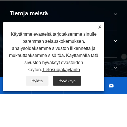
Tietoja meistä
X
Käytämme evästeitä tarjotaksemme sinulle
Tuotteet
paremman selauskokemuksen,
analysoidaksemme sivuston liikennettä ja
mukauttaaksemme sisältöä. Käyttämällä tätä
sivustoa hyväksyt evästeiden
Ota meihin yhteyttä
käytön.
Tietosuojakäytäntö
Hylätä
Hyväksyä




SEURAA MEITÄ