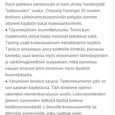
Hyvä taitettava varoitusvalo ei saisi uhrata "kestävyyttä"
"taittavuuden" vuoksi. Zhejiang Yamingin 30 vuoden
teollisen sähkövalmistusperinnön pohjalta olemme
ottaneet käyttöön tiukat materiaalikontrollit.
● Täysmetallinen suunnittelurunko: Toisin kuin
markkinoilla olevat halpa muoviset taitettavat valot,
Yaming vaatii korkealaatuisen metallikotelon käyttöä.
Tämä ei ainoastaan ​​anna tuotteelle kiinteää, painavaa
tunnetta, vaan tarjoaa myös erinomaisen lämmönpoiston
ja sähkömagneettisen suojauksen, mikä varmistaa
vakaan sisäisen piirin toiminnan myös täydellä
kuormituksella.
● Väsymisen kestävä sarana: Taittomekanismin ydin on
sen saranan käyttöiässä. T&K-tiimimme optimoi
rakenteen elementtianalyysin avulla. Laboratoriotestien
jälkeen saranoiden taittoikä täyttää korkeat
kestävyysstandardit. Liikkuville korjausasemille tai
teknisille ajoneuvoille, jotka vaativat usein