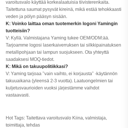
varoitusvalo käyttää korkealaatuisia tiivisterenkaita.
Taitettuna saumat pysyvät kireinä, mikä estää tehokkaasti
veden ja pölyn pääsyn sisään.
K: Voinko laittaa oman tuotemerkin logoni Yamingin
tuotteisiin?
V: Kyllä. Valmistajana Yaming tukee OEM/ODM:ää.
Tarjoamme logosi laserkaiverruksen tai silkkipainatuksen
metallipohjaan tai lampun suojukseen. Ota yhteyttä
saadaksesi MOQ-tiedot.
K: Mikä on takuupolitiikkasi?
V: Yaming tarjoaa "vain vaihto, ei korjausta" -käytännön
takuuaikana (yleensä 2-3 vuotta). Laatuongelmien tai
kuljetusvaurioiden vuoksi järjestämme vaihdot
vastaavasti.
Hot Tags: Taitettava varoitusvalo Kiina, valmistaja,
toimittaja, tehdas