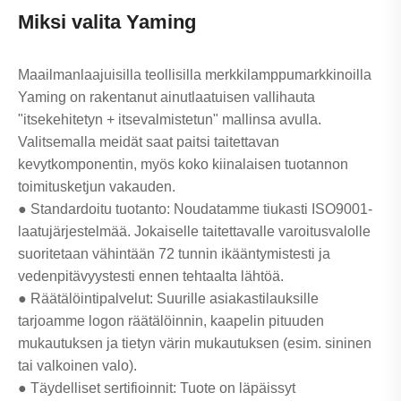
Miksi valita Yaming
Maailmanlaajuisilla teollisilla merkkilamppumarkkinoilla
Yaming on rakentanut ainutlaatuisen vallihauta
"itsekehitetyn + itsevalmistetun" mallinsa avulla.
Valitsemalla meidät saat paitsi taitettavan
kevytkomponentin, myös koko kiinalaisen tuotannon
toimitusketjun vakauden.
● Standardoitu tuotanto: Noudatamme tiukasti ISO9001-
laatujärjestelmää. Jokaiselle taitettavalle varoitusvalolle
suoritetaan vähintään 72 tunnin ikääntymistesti ja
vedenpitävyystesti ennen tehtaalta lähtöä.
● Räätälöintipalvelut: Suurille asiakastilauksille
tarjoamme logon räätälöinnin, kaapelin pituuden
mukautuksen ja tietyn värin mukautuksen (esim. sininen
tai valkoinen valo).
● Täydelliset sertifioinnit: Tuote on läpäissyt