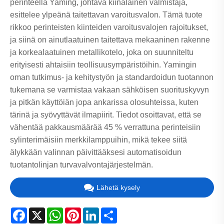
perinteellä Yaming, johtava kiinalainen valmistaja,
esittelee ylpeänä taitettavan varoitusvalon. Tämä tuote
rikkoo perinteisten kiinteiden varoitusvalojen rajoitukset,
ja siinä on ainutlaatuinen taitettava mekaaninen rakenne
ja korkealaatuinen metallikotelo, joka on suunniteltu
erityisesti ahtaisiin teollisuusympäristöihin. Yamingin
oman tutkimus- ja kehitystyön ja standardoidun tuotannon
tukemana se varmistaa vakaan sähköisen suorituskyvyn
ja pitkän käyttöiän jopa ankarissa olosuhteissa, kuten
tärinä ja syövyttävät ilmapiirit. Tiedot osoittavat, että se
vähentää pakkausmäärää 45 % verrattuna perinteisiin
sylinterimäisiin merkkilamppuihin, mikä tekee siitä
älykkään valinnan päivittääksesi automatisoidun
tuotantolinjan turvavalvontajärjestelmän.
Lähetä kysely
Facebook
X
WhatsApp
Pinterest
LinkedIn
Share