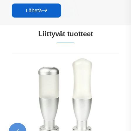
Lähetä

Liittyvät tuotteet
Pallo, kolmivärinen kevyt metallihälytyksen
merkkivalo
Katso lisää >>