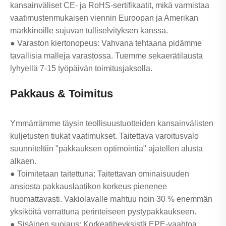
kansainväliset CE- ja RoHS-sertifikaatit, mikä varmistaa
vaatimustenmukaisen viennin Euroopan ja Amerikan
markkinoille sujuvan tulliselvityksen kanssa.
● Varaston kiertonopeus: Vahvana tehtaana pidämme
tavallisia malleja varastossa. Tuemme sekaerätilausta
lyhyellä 7-15 työpäivän toimitusjaksolla.
Pakkaus & Toimitus
Ymmärrämme täysin teollisuustuotteiden kansainvälisten
kuljetusten tiukat vaatimukset. Taitettava varoitusvalo
suunniteltiin "pakkauksen optimointia" ajatellen alusta
alkaen.
● Toimitetaan taitettuna: Taitettavan ominaisuuden
ansiosta pakkauslaatikon korkeus pienenee
huomattavasti. Vakiolavalle mahtuu noin 30 % enemmän
yksiköitä verrattuna perinteiseen pystypakkaukseen.
● Sisäinen suojaus: Korkeatiheyksistä EPE-vaahtoa