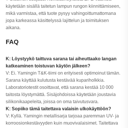
käytetään sisällä taitetun lampun rungon kiinnittämiseen,
mikä varmistaa, että tuote pysyy vahingoittumattomana
jopa karkeassa käsittelyssä lajittelun ja toimituksen
aikana.
FAQ
K: Löystyykö taittuva sarana tai aiheuttaako langan
katkeaminen toistuvan käytön jälkeen?
V: Ei. Yamingin T&K-tiimi on erityisesti optimoinut tämän.
Sarana käyttää kulutusta kestävää kupariholkkia.
Laboratoriotestit osoittavat, että sarana kestää 10 000
taitosta löystymättä. Sisäjohdoissa käytetään joustavia
silikonikaapeleita, joissa on oma taivutusvara.
K: Sopiiko tämä taitettava valaisin ulkokäyttöön?
V: Kyllä. Yamingin metallisarja tarjoaa paremman UV- ja
korroosionkestävyyden kuin muovivalaisimet. Taitettava