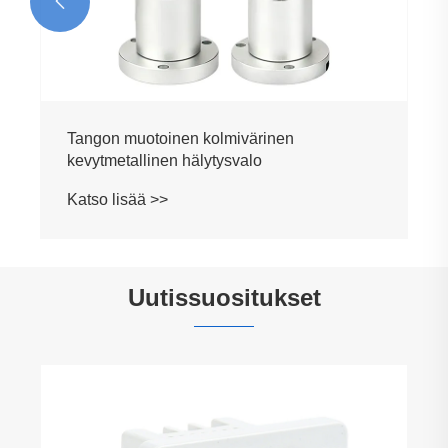

Uutissuositukset
Mikä on hakkurivirransyötön tarkoitus?