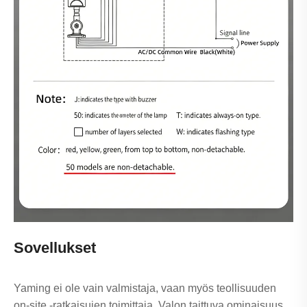
Sovellukset
Yaming ei ole vain valmistaja, vaan myös teollisuuden
on-site -ratkaisujen toimittaja. Valon taittuva ominaisuus