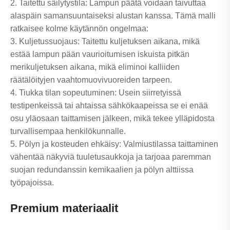
2. Taitettu säilytystila: Lampun päätä voidaan taivuttaa
alaspäin samansuuntaiseksi alustan kanssa. Tämä malli
ratkaisee kolme käytännön ongelmaa:
3. Kuljetussuojaus: Taitettu kuljetuksen aikana, mikä
estää lampun pään vaurioitumisen iskuista pitkän
merikuljetuksen aikana, mikä eliminoi kalliiden
räätälöityjen vaahtomuovivuoreiden tarpeen.
4. Tiukka tilan sopeutuminen: Usein siirretyissä
testipenkeissä tai ahtaissa sähkökaapeissa se ei enää
osu yläosaan taittamisen jälkeen, mikä tekee ylläpidosta
turvallisempaa henkilökunnalle.
5. Pölyn ja kosteuden ehkäisy: Valmiustilassa taittaminen
vähentää näkyviä tuuletusaukkoja ja tarjoaa paremman
suojan redundanssin kemikaalien ja pölyn alttiissa
työpajoissa.
Premium materiaalit