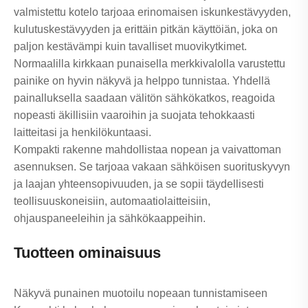
valmistettu kotelo tarjoaa erinomaisen iskunkestävyyden,
kulutuskestävyyden ja erittäin pitkän käyttöiän, joka on
paljon kestävämpi kuin tavalliset muovikytkimet.
Normaalilla kirkkaan punaisella merkkivalolla varustettu
painike on hyvin näkyvä ja helppo tunnistaa. Yhdellä
painalluksella saadaan välitön sähkökatkos, reagoida
nopeasti äkillisiin vaaroihin ja suojata tehokkaasti
laitteitasi ja henkilökuntaasi.
Kompakti rakenne mahdollistaa nopean ja vaivattoman
asennuksen. Se tarjoaa vakaan sähköisen suorituskyvyn
ja laajan yhteensopivuuden, ja se sopii täydellisesti
teollisuuskoneisiin, automaatiolaitteisiin,
ohjauspaneeleihin ja sähkökaappeihin.
Tuotteen ominaisuus
Näkyvä punainen muotoilu nopeaan tunnistamiseen