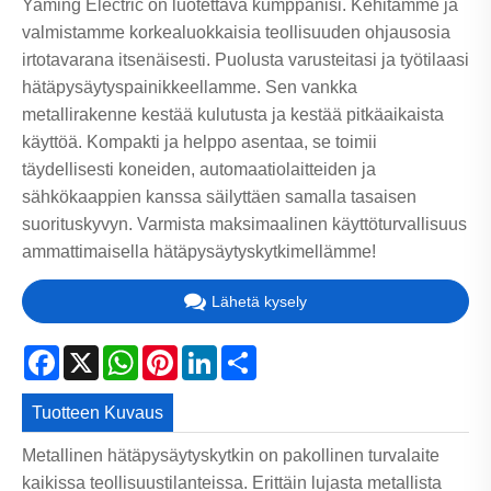
Yaming Electric on luotettava kumppanisi. Kehitämme ja
valmistamme korkealuokkaisia ​​teollisuuden ohjausosia
irtotavarana itsenäisesti. Puolusta varusteitasi ja työtilaasi
hätäpysäytyspainikkeellamme. Sen vankka
metallirakenne kestää kulutusta ja kestää pitkäaikaista
käyttöä. Kompakti ja helppo asentaa, se toimii
täydellisesti koneiden, automaatiolaitteiden ja
sähkökaappien kanssa säilyttäen samalla tasaisen
suorituskyvyn. Varmista maksimaalinen käyttöturvallisuus
ammattimaisella hätäpysäytyskytkimellämme!
Lähetä kysely
Facebook
X
WhatsApp
Pinterest
LinkedIn
Share
Tuotteen Kuvaus
Metallinen hätäpysäytyskytkin on pakollinen turvalaite
kaikissa teollisuustilanteissa. Erittäin lujasta metallista