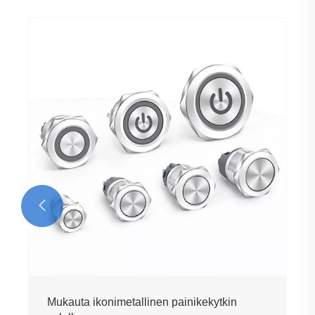

Mukauta ikonimetallinen painikekytkin