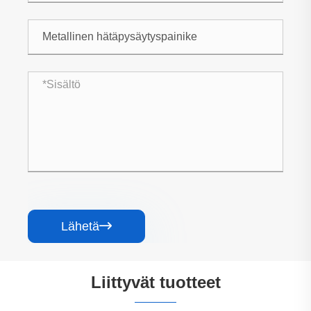
Lähetä

Liittyvät tuotteet